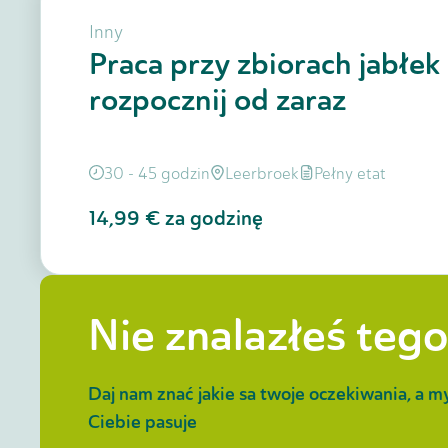
Inny
Praca przy zbiorach jabłek
rozpocznij od zaraz
30 - 45 godzin
Leerbroek
Pełny etat
14,99 €
za godzinę
Nie znalazłeś tego
Daj nam znać jakie sa twoje oczekiwania, a m
Ciebie pasuje