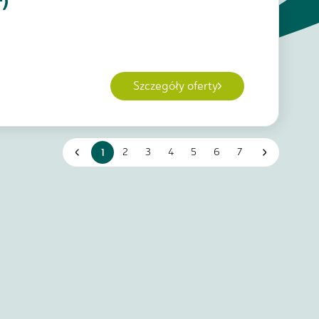
)
Szczegóły oferty
1
2
3
4
5
6
7