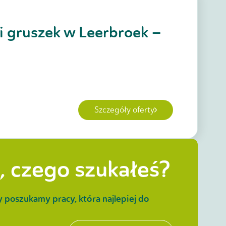
 i gruszek w Leerbroek –
Szczegóły oferty
, czego szukałeś?
y poszukamy pracy, która najlepiej do