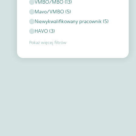
VMBO/MBO
(
13
)
Mavo/VMBO
(
5
)
Niewykwalifikowany pracownik
(
5
)
HAVO
(
3
)
Pokaż więcej filtrów