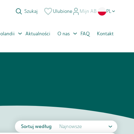
Ulubione
Mijn AB
PL
NL
olandii
Aktualności
O nas
FAQ
Kontakt
EN
RO
Sortuj według