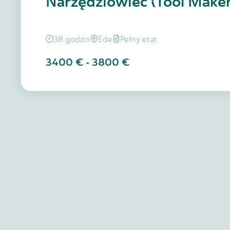
Narzędziowiec (Tool Maker
38 godzin
Ede
Pełny etat
3400 €
-
3800 €