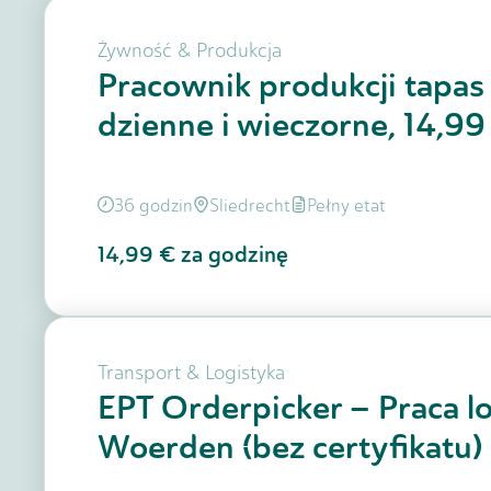
Żywność & Produkcja
Pracownik produkcji tapas 
dzienne i wieczorne, 14,9
36 godzin
Sliedrecht
Pełny etat
14,99 €
za godzinę
Transport & Logistyka
EPT Orderpicker – Praca lo
Woerden (bez certyfikatu)