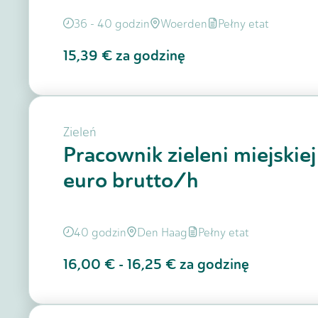
36 - 40 godzin
Woerden
Pełny etat
15,39 €
za godzinę
Zieleń
Pracownik zieleni miejskie
euro brutto/h
40 godzin
Den Haag
Pełny etat
16,00 €
-
16,25 €
za godzinę