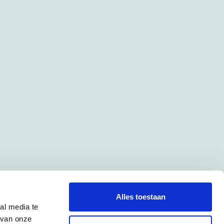
Alles toestaan
al media te
 van onze