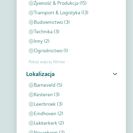
Żywność & Produkcja
(
15
)
Transport & Logistyka
(
13
)
Budownictwo
(
3
)
Technika
(
3
)
Inny
(
2
)
Ogrodnictwo
(
1
)
Pokaż więcej filtrów
Lokalizacja
Barneveld
(
5
)
Kesteren
(
3
)
Leerbroek
(
3
)
Eindhoven
(
2
)
Lekkerkerk
(
2
)
Nieuwkoop
(
2
)