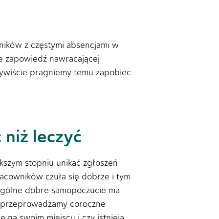
ników z częstymi absencjami w
że zapowiedź nawracającej
zywiście pragniemy temu zapobiec.
niż leczyć
ększym stopniu unikać zgłoszeń
acowników czuła się dobrze i tym
 ogólne dobre samopoczucie ma
u przeprowadzamy coroczne
 na swoim miejscu i czy istnieją