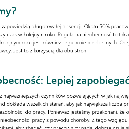
imy?
t zapowiedzią długotrwałej absencji. Około 50% pracow
szy czas w kolejnym roku. Regularna nieobecność to tak
olejnym roku jest również regularnie nieobecnych. Oc
cy. Jest to z korzyścią dla obu stron.
becność: Lepiej zapobiegać 
 z najważniejszych czynników pozwalających w jak najwi
dokłada wszelkich starań, aby jak największa liczba pr
ezdolności do pracy. Ponieważ jesteśmy przekonani, że
 nieobecności pracy z powodu choroby. Z tego względ
kami, aby zbadać, czy pracownicy nadal dobrze czują się