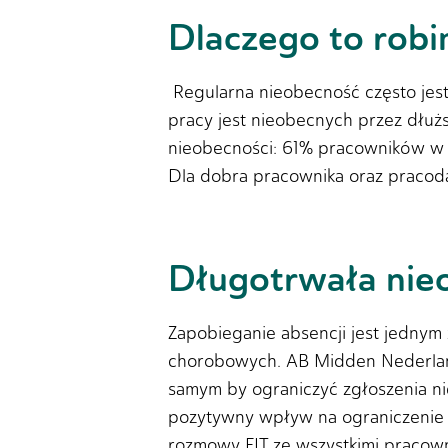
Dlaczego to rob
Regularna nieobecność często jes
pracy jest nieobecnych przez dłuż
nieobecności: 61% pracowników w k
Dla dobra pracownika oraz pracodaw
Długotrwała nieo
Zapobieganie absencji jest jednym
chorobowych. AB Midden Nederland 
samym by ograniczyć zgłoszenia ni
pozytywny wpływ na ograniczenie
rozmowy FIT ze wszystkimi pracowni