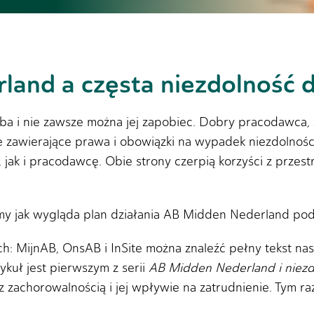
and a częsta niezdolność 
oba i nie zawsze można jej zapobiec. Dobry pracodawca
 zawierające prawa i obowiązki na wypadek niezdolności
ak i pracodawcę. Obie strony czerpią korzyści z przest
y jak wygląda plan działania AB Midden Nederland podc
h: MijnAB, OnsAB i InSite można znaleźć pełny tekst n
tykuł jest pierwszym z serii
AB Midden Nederland i niezd
z zachorowalnością i jej wpływie na zatrudnienie. Tym