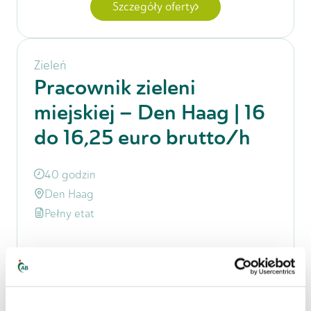
Szczegóły oferty
Zieleń
Pracownik zieleni
miejskiej – Den Haag | 16
do 16,25 euro brutto/h
40 godzin
Den Haag
Pełny etat
16,00 €
-
16,25 €
za godzinę
Szczegóły oferty