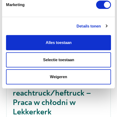
Nie znalazłeś tego, czego
Marketing
szukałeś?
Details tonen
Daj nam znać jakie sa twoje oczekiwania, a
my poszukamy pracy, która najlepiej do
Ciebie pasuje
Alles toestaan
Otwarta rejestracja
Selectie toestaan
Transport & Logistyka
Weigeren
Operator wózka
reachtruck/heftruck –
Praca w chłodni w
Lekkerkerk