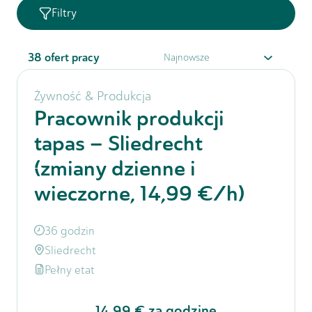
Filtry
38
ofert pracy
Żywność & Produkcja
Pracownik produkcji
tapas – Sliedrecht
(zmiany dzienne i
wieczorne, 14,99 €/h)
36 godzin
Sliedrecht
Pełny etat
14,99 €
za godzinę