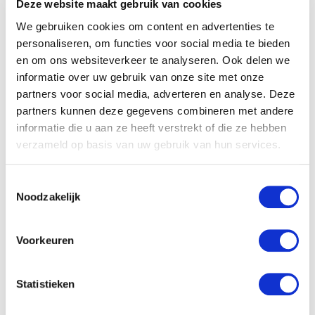
Deze website maakt gebruik van cookies
Inny
We gebruiken cookies om content en advertenties te
Praca przy zbiorach
personaliseren, om functies voor social media te bieden
en om ons websiteverkeer te analyseren. Ook delen we
jabłek i gruszek w
informatie over uw gebruik van onze site met onze
Leerbroek – rozpocznij
partners voor social media, adverteren en analyse. Deze
partners kunnen deze gegevens combineren met andere
od zaraz
informatie die u aan ze heeft verstrekt of die ze hebben
verzameld op basis van uw gebruik van hun services.
30 - 45 godzin
Leerbroek
Toestemmingsselectie
Noodzakelijk
Pełny etat
14,99 €
za godzinę
Voorkeuren
Szczegóły oferty
Statistieken