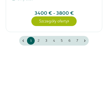
3400 €
-
3800 €
Szczegóły oferty
1
2
3
4
5
6
7