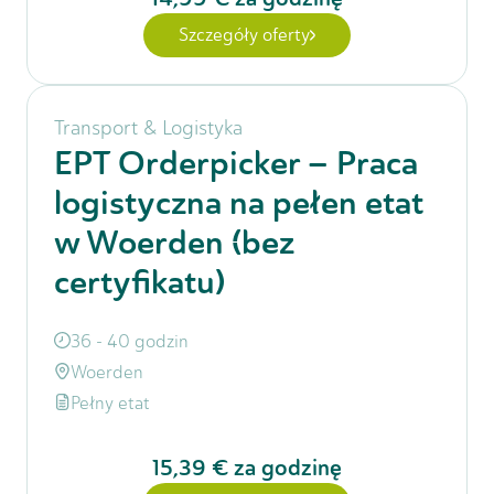
Szczegóły oferty
Transport & Logistyka
EPT Orderpicker – Praca
logistyczna na pełen etat
w Woerden (bez
certyfikatu)
36 - 40 godzin
Woerden
Pełny etat
15,39 €
za godzinę