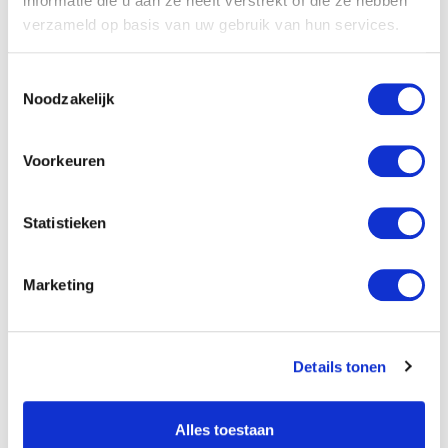
informatie die u aan ze heeft verstrekt of die ze hebben
verzameld op basis van uw gebruik van hun services.
Luister onze nieuwste
podcasts
Toestemmingsselectie
Noodzakelijk
Voorkeuren
Statistieken
Marketing
Details tonen
10 Jun 2025
23:15:41
EP
13
:
Co możesz zrobić w trudnej
Alles toestaan