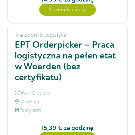
Szczegóły oferty
Transport & Logistyka
EPT Orderpicker – Praca
logistyczna na pełen etat
w Woerden (bez
certyfikatu)
36 - 40 godzin
Woerden
Pełny etat
15,39 €
za godzinę