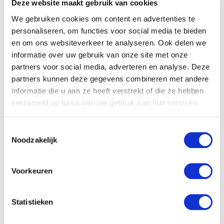
Deze website maakt gebruik van cookies
Inny
We gebruiken cookies om content en advertenties te
Praca przy zbiorach
personaliseren, om functies voor social media te bieden
en om ons websiteverkeer te analyseren. Ook delen we
jabłek i gruszek w
informatie over uw gebruik van onze site met onze
Leerbroek – rozpocznij
partners voor social media, adverteren en analyse. Deze
partners kunnen deze gegevens combineren met andere
od zaraz
informatie die u aan ze heeft verstrekt of die ze hebben
verzameld op basis van uw gebruik van hun services.
30 - 45 godzin
Leerbroek
Toestemmingsselectie
Noodzakelijk
Pełny etat
14,99 €
za godzinę
Voorkeuren
Szczegóły oferty
Statistieken