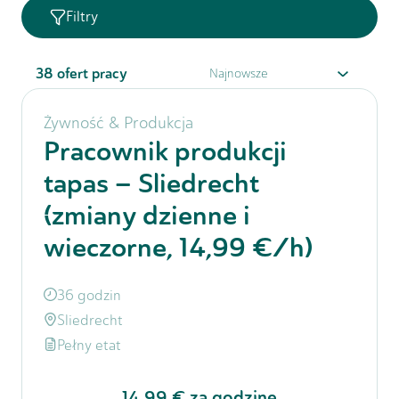
Filtry
38
ofert pracy
Żywność & Produkcja
Pracownik produkcji
tapas – Sliedrecht
(zmiany dzienne i
wieczorne, 14,99 €/h)
36 godzin
Sliedrecht
Pełny etat
14,99 €
za godzinę