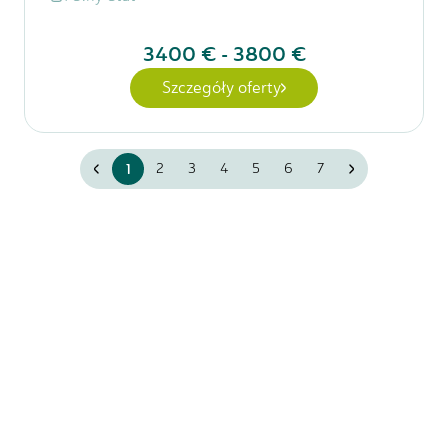
3400 €
-
3800 €
Szczegóły oferty
1
2
3
4
5
6
7