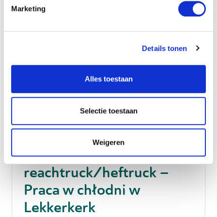
Nie znalazłeś tego, czego
Marketing
szukałeś?
Details tonen
Daj nam znać jakie sa twoje oczekiwania, a
my poszukamy pracy, która najlepiej do
Ciebie pasuje
Alles toestaan
Otwarta rejestracja
Selectie toestaan
Transport & Logistyka
Weigeren
Operator wózka
reachtruck/heftruck –
Praca w chłodni w
Lekkerkerk