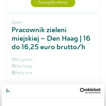
Szczegóły oferty
Zieleń
Pracownik zieleni
miejskiej – Den Haag | 16
do 16,25 euro brutto/h
40 godzin
Den Haag
Pełny etat
16,00 €
-
16,25 €
za godzinę
Szczegóły oferty