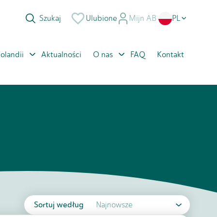
Ulubione
Mijn AB
PL
NL
olandii
Aktualności
O nas
FAQ
Kontakt
EN
RO
Sortuj według