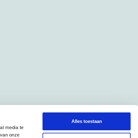
Alles toestaan
al media te
 van onze