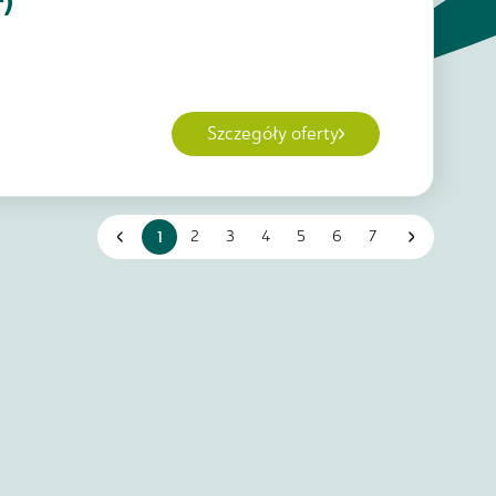
)
Szczegóły oferty
1
2
3
4
5
6
7