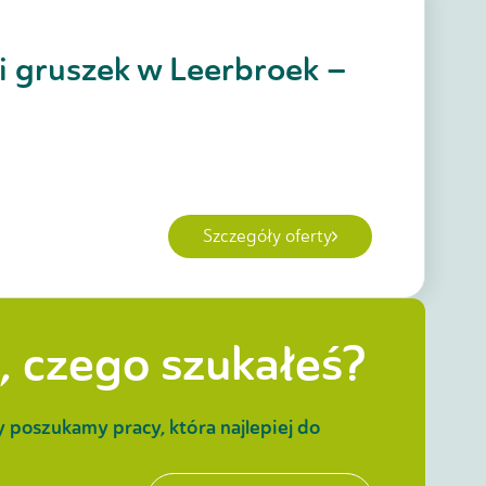
 i gruszek w Leerbroek –
Szczegóły oferty
, czego szukałeś?
y poszukamy pracy, która najlepiej do