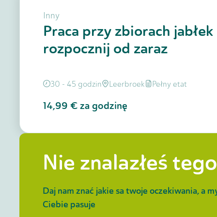
Inny
Praca przy zbiorach jabłek
rozpocznij od zaraz
30 - 45 godzin
Leerbroek
Pełny etat
14,99 €
za godzinę
Nie znalazłeś tego
Daj nam znać jakie sa twoje oczekiwania, a m
Ciebie pasuje