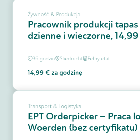
Żywność & Produkcja
Pracownik produkcji tapas 
dzienne i wieczorne, 14,9
36 godzin
Sliedrecht
Pełny etat
14,99 €
za godzinę
Transport & Logistyka
EPT Orderpicker – Praca lo
Woerden (bez certyfikatu)