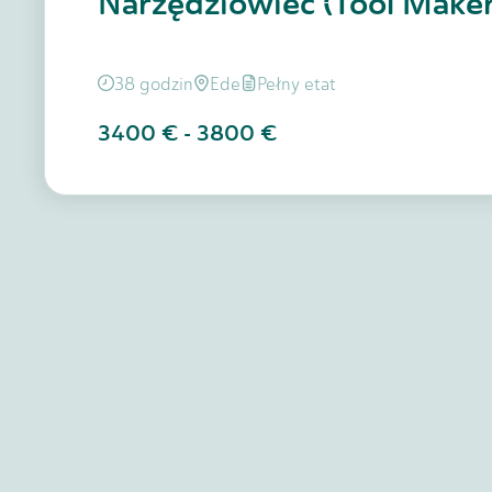
Narzędziowiec (Tool Maker
38 godzin
Ede
Pełny etat
3400 €
-
3800 €