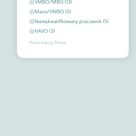
VMBO/MBO
(
13
)
Mavo/VMBO
(
5
)
Niewykwalifikowany pracownik
(
5
)
HAVO
(
3
)
Pokaż więcej filtrów