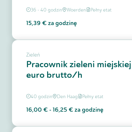
36 - 40 godzin
Woerden
Pełny etat
15,39 €
za godzinę
Zieleń
Pracownik zieleni miejskie
euro brutto/h
40 godzin
Den Haag
Pełny etat
16,00 €
-
16,25 €
za godzinę