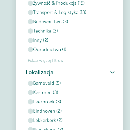
Żywność & Produkcja
(
15
)
Transport & Logistyka
(
13
)
Budownictwo
(
3
)
Technika
(
3
)
Inny
(
2
)
Ogrodnictwo
(
1
)
Pokaż więcej filtrów
Lokalizacja
Barneveld
(
5
)
Kesteren
(
3
)
Leerbroek
(
3
)
Eindhoven
(
2
)
Lekkerkerk
(
2
)
Nieuwkoop
(
2
)