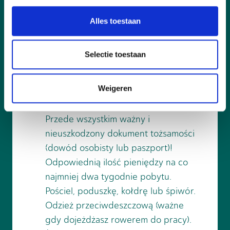
Często Zadawane Pytania
Alles toestaan
Selectie toestaan
Co mam zabrać ze sobą do Holandii,
gdy znalazłem pracę?
Weigeren
Radzimy zabrać następujące rzeczy:
Przede wszystkim ważny i
nieuszkodzony dokument tożsamości
(dowód osobisty lub paszport)!
Odpowiednią ilość pieniędzy na co
najmniej dwa tygodnie pobytu.
Pościel, poduszkę, kołdrę lub śpiwór.
Odzież przeciwdeszczową (ważne
gdy dojeżdżasz rowerem do pracy).