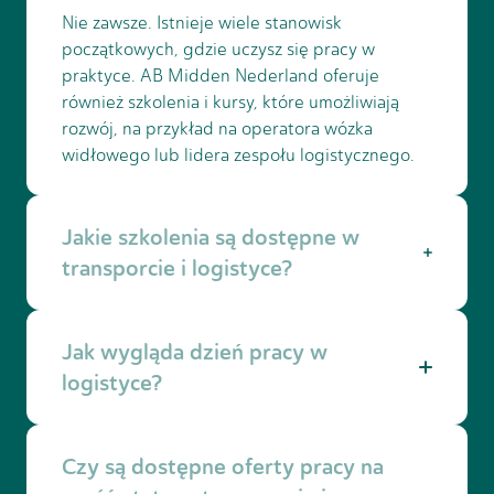
Nie zawsze. Istnieje wiele stanowisk
początkowych, gdzie uczysz się pracy w
praktyce. AB Midden Nederland oferuje
również szkolenia i kursy, które umożliwiają
rozwój, na przykład na operatora wózka
widłowego lub lidera zespołu logistycznego.
Jakie szkolenia są dostępne w
transporcie i logistyce?
Za naszym pośrednictwem możesz zdobyć
Jak wygląda dzień pracy w
kwalifikacje takie jak prawo jazdy CE, certyfikat
wózka widłowego lub pracownik logistyki
logistyce?
poziom 2 lub 3. Pomagamy znaleźć miejsce
nauki zawodu i wspieramy Cię podczas
Zależy to od stanowiska. W magazynie
szkolenia.
Czy są dostępne oferty pracy na
pracujesz ze skanerami, wózkami widłowymi i
systemami zamówień. Jako kierowca jesteś