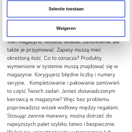
wydajna trasa? Znasz ją. Zapewnij ludziom to,
Selectie toestaan
czego potrzebują na czas, a będą wdzięczni i
szczęśliwi.
Weigeren
Jako pracownik logistyki nieustannie kontrolujesz
stan magazynu. Możesz składać zamówienia, ale
także je przyjmować. Zapasy muszą mieć
określoną ilość. Co to oznacza? Produkty
wymienione w systemie muszą znajdować się w
magazynie. Korygujesz błędne liczby i numery
seryjne, . Kompletowanie i pakowanie zamówień
to część Twoich zadań. Jesteś doświadczonym
kierowcą w magazynie? Więc bez problemu
poprowadzisz wózek widłowy między regałami.
Stosując zwinne manewry, można dotrzeć do
najwyższych palet szybko, łatwo i bezpiecznie.