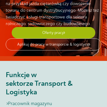
na przykład jazda ciężarówką czy dowożenie
towaru do centrum dystrybucyjnego. Możesz też
świadczyć usługi transportowe dla sektora
rolniczego, sadowniczego czy budowlanego.
Oferty pracy
Aplikuj do pracy w transporcie & logistyce
Funkcje w
sektorze Transport &
Logistyka
Pracownik magazynu