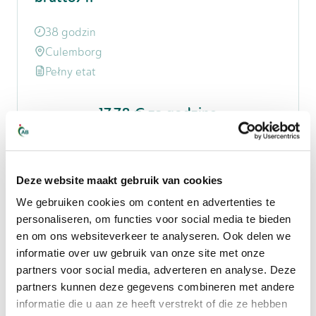
38 godzin
Culemborg
Pełny etat
17,78 €
za godzinę
Zobacz ofertę pracy
Deze website maakt gebruik van cookies
Nie ma tu Twojego
We gebruiken cookies om content en advertenties te
pytania?
personaliseren, om functies voor social media te bieden
en om ons websiteverkeer te analyseren. Ook delen we
informatie over uw gebruik van onze site met onze
Wyślij swoje pytanie lub skontaktuj się z
partners voor social media, adverteren en analyse. Deze
nami – chętnie pomożemy Ci tak szybko,
partners kunnen deze gegevens combineren met andere
informatie die u aan ze heeft verstrekt of die ze hebben
jak to możliwe!