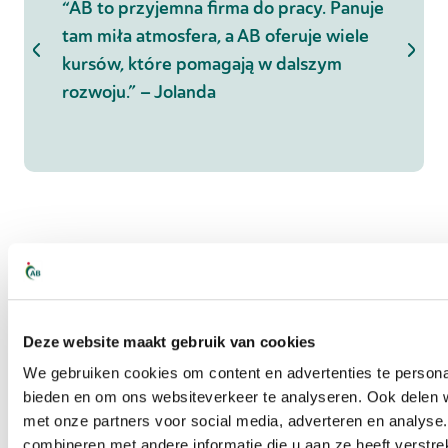
acą na
“AB to przyjemna firma do pracy. Panuje
“Wsp
ane,
tam miła atmosfera, a AB oferuje wiele
wypła
em-
kursów, które pomagają w dalszym
masz
rozwoju.” – Jolanda
Zakw
obias
przy
Nasze placówki
Deze website maakt gebruik van cookies
We gebruiken cookies om content en advertenties te personal
bieden en om ons websiteverkeer te analyseren. Ook delen w
met onze partners voor social media, adverteren en analys
combineren met andere informatie die u aan ze heeft verstre