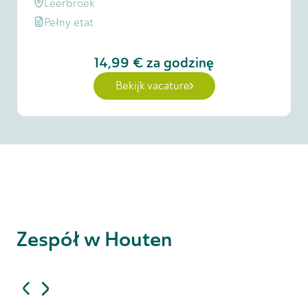
Leerbroek
Pełny etat
14,99 €
za godzinę
Bekijk vacature
Zespół w Houten