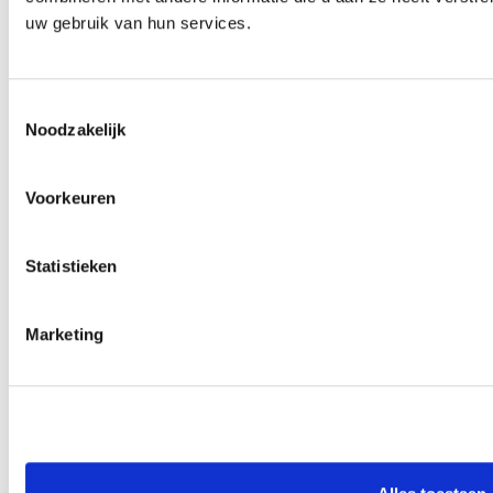
uw gebruik van hun services.
Mijdrecht
Toestemmingsselectie
Noodzakelijk
Rendementsweg 2C
Voorkeuren
3641 SK
+31 30 22 92 252
info@abmiddennederland.nl
Statistieken
Marketing